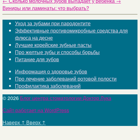
←
Сколько молочных зубов выпадает у ребенка
→
Виниры или ламинаты: что выбрать?
Уход за зубами при пародонтите
Эффективные противомикробные средства для
флюса на десне
Лучшие корейские зубные пасты
Про желтые зубы и способы борьбы
Питание для зубов
Информация о здоровье зубов
Про лечение заболеваний ротовой полости
Профилактика заболеваний
© 2026
Блог центра стоматологии Доктор Лука
Сайт работает на WordPress
Наверх
↑
Вверх
↑