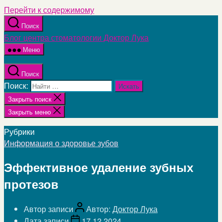
Перейти к содержимому
Поиск
Блог центра стоматологии Доктор Лука
Меню
Поиск
Поиск:
Закрыть поиск
Закрыть меню
Рубрики
Информация о здоровье зубов
Эффективное удаление зубных
протезов
Автор записи
Автор:
Доктор Лука
Дата записи
17.12.2024