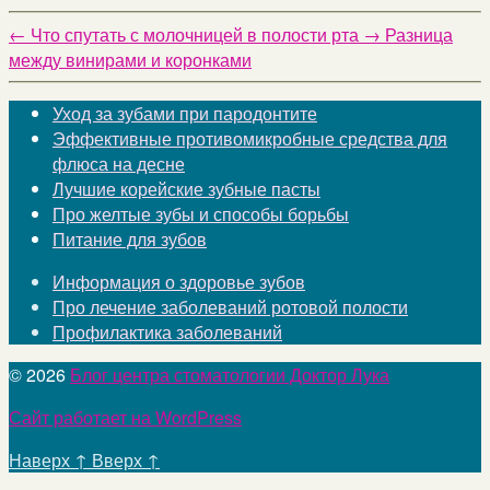
←
Что спутать с молочницей в полости рта
→
Разница
между винирами и коронками
Уход за зубами при пародонтите
Эффективные противомикробные средства для
флюса на десне
Лучшие корейские зубные пасты
Про желтые зубы и способы борьбы
Питание для зубов
Информация о здоровье зубов
Про лечение заболеваний ротовой полости
Профилактика заболеваний
© 2026
Блог центра стоматологии Доктор Лука
Сайт работает на WordPress
Наверх
↑
Вверх
↑