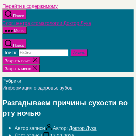
Перейти к содержимому
Поиск
Блог центра стоматологии Доктор Лука
Меню
Поиск
Поиск:
Закрыть поиск
Закрыть меню
Рубрики
Информация о здоровье зубов
Разгадываем причины сухости во
рту ночью
Автор записи
Автор:
Доктор Лука
Дата записи
17.02.2025